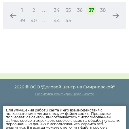
1
2
. . .
34
35
36
37
38
39
40
. . .
44
45
2026 © ООО "Деловой центр на Смирновской"
Политика конфиденциальности
Для улучшения работы сайта и его взаимодействия с
Новости компании
пользователями мы используем файлы cookie. Продолжая
пользоваться сайтом, вы соглашаетесь с использованием
Как оплатить
файлов cookie и выражаете своё согласие на обработку ваших
персональных данных с использованием сервиса веб-
Дома
аналитики. Вы всегда можете отключить файлы cookie в