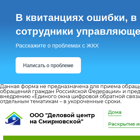
В квитанциях ошибки, в
сотрудники управляюще
Расскажите о проблемах с ЖКХ
Написать о проблеме
Данная форма не предназначена для приема обраще
обращений граждан Российской Федерации» и предо
внедрению «Единого окна цифровой обратной связи»
отдельным тематикам – в укороченные сроки.
Дома
ООО "Деловой центр
на Смирновской"
Раскрытие 