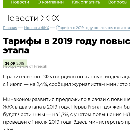
Новости
О компании
Как оплатить
Вопросы
Новости ЖКХ
—
—
Главная
Новости ЖКХ
Тарифы в 2019 году повысятся в два эт
Тарифы в 2019 году повыс
этапа
26.09
2018
Изображение от Freepik
Правительство РФ утвердило поэтапную индексацию т
с 1 июля — на 2,4%, сообщил журналистам минист
Минэкономразвития предложило в связи с повыш
ЖКХ в два этапа в 2019 году. Первый этап должен б
будет частичным — на 1,7%, с учетом повышения НД
проведен с 1 июля 2019 года. Здесь министерство 
2,4%.